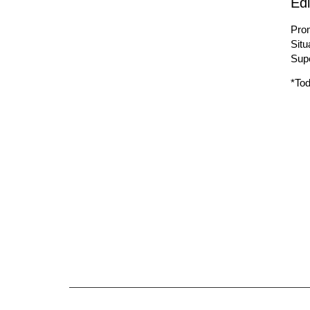
Edi
Prom
Situ
Supe
*Tod