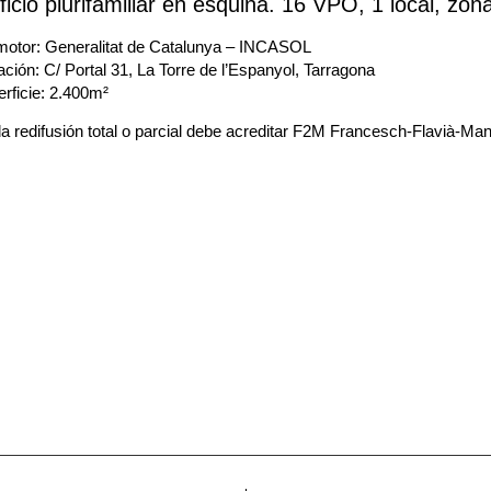
ficio plurifamiliar en esquina. 16 VPO, 1 local, zo
otor: Generalitat de Catalunya – INCASOL
ación: C/ Portal 31, La Torre de l’Espanyol, Tarragona
rficie: 2.400m²
a redifusión total o parcial debe acreditar F2M Francesch-Flavià