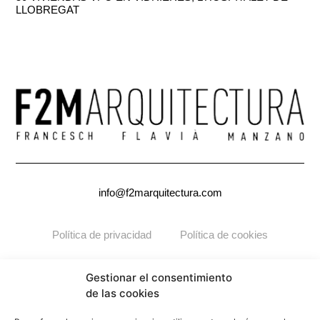
LLOBREGAT
info@f2marquitectura.com
Política de privacidad
Política de cookies
Copyright ©2026
F2M
ARQUITECTURA. Todos los derechos
Gestionar el consentimiento
reservados.
de las cookies