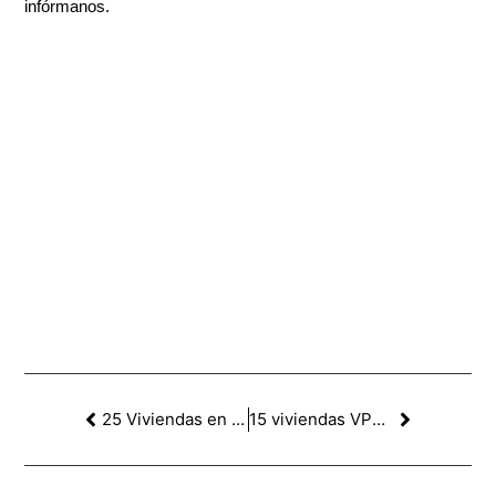
infórmanos.
25 Viviendas en C/Pacífic, Barcelona
15 viviendas VPO en el barrio del Carmel, Barcelona