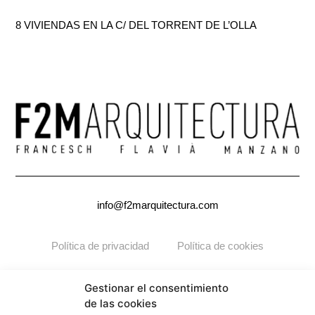
8 VIVIENDAS EN LA C/ DEL TORRENT DE L’OLLA
info@f2marquitectura.com
Política de privacidad
Política de cookies
Copyright ©2026
F2M
ARQUITECTURA. Todos los derechos
Gestionar el consentimiento
reservados.
de las cookies