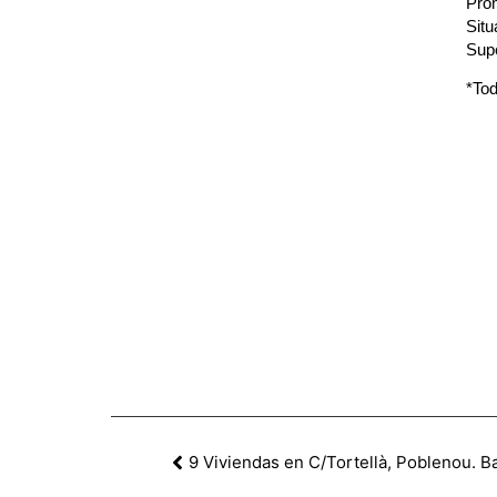
Prom
Situ
Supe
*Tod
9 Viviendas en C/Tortellà, Poblenou. B