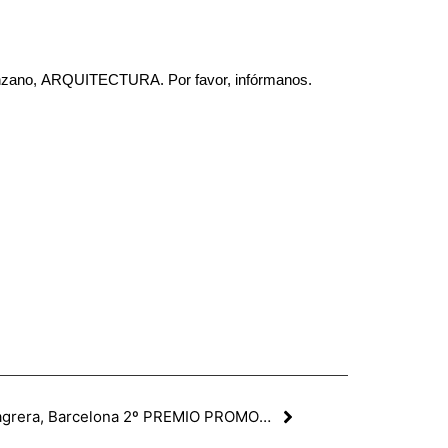
-Manzano, ARQUITECTURA. Por favor, infórmanos.
27 viviendas en C/Gran de la Sagrera, Barcelona 2º PREMIO PROMOCIÓN SOSTENIBLE ENDESA 2007