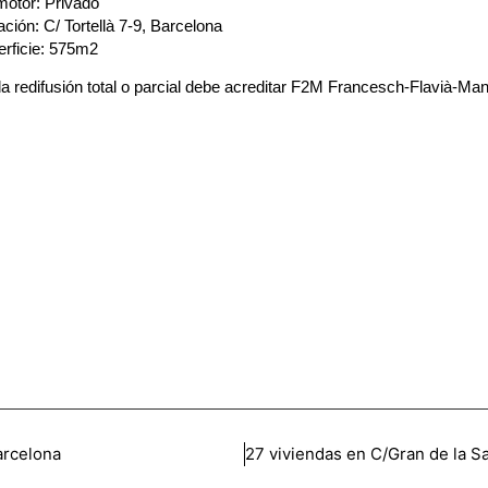
otor: Privado
ación: C/ Tortellà 7-9, Barcelona
rficie: 575m2
a redifusión total o parcial debe acreditar F2M Francesch-Flavià
arcelona