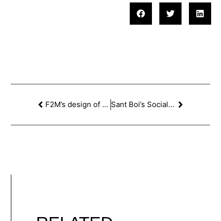
F2M’s design of a detached house featured at ‘ELPARALEX’
Sant Boi’s Social Center designed by F2M at DIARIO DESIGN