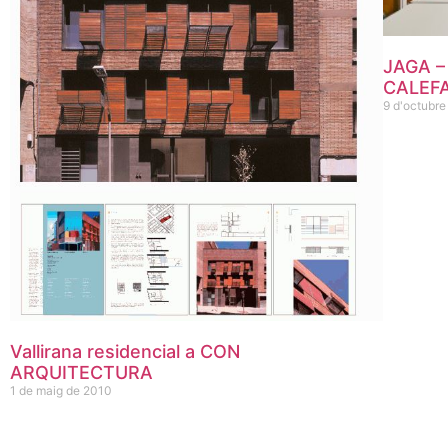
JAGA –
CALEFAC
9 d'octubr
Vallirana residencial a CON
ARQUITECTURA
1 de maig de 2010