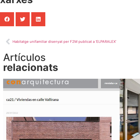
Habitatge unifamiliar disenyat per F2M publicat a ‘ELPARALEX’
Artículos
relacionats