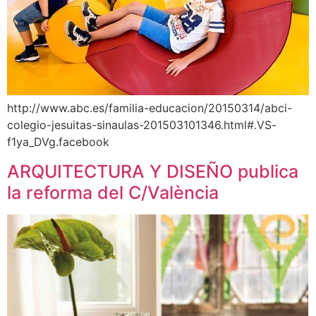
http://www.abc.es/familia-educacion/20150314/abci-
colegio-jesuitas-sinaulas-201503101346.html#.VS-
f1ya_DVg.facebook
ARQUITECTURA Y DISEÑO publica
la reforma del C/València