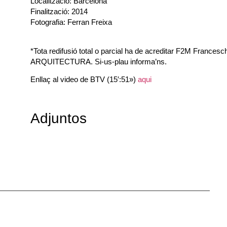
Localització: Barcelona
Finalització: 2014
Fotografia: Ferran Freixa
*Tota redifusió total o parcial ha de acreditar F2M Frances
ARQUITECTURA. Si-us-plau informa’ns.
Enllaç al video de BTV (15′:51»)
aqui
Adjuntos