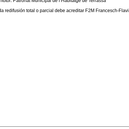
motor: Patronat Municipal de l’Habitatge de Terrassa
da redifusión total o parcial debe acreditar F2M Francesch-F