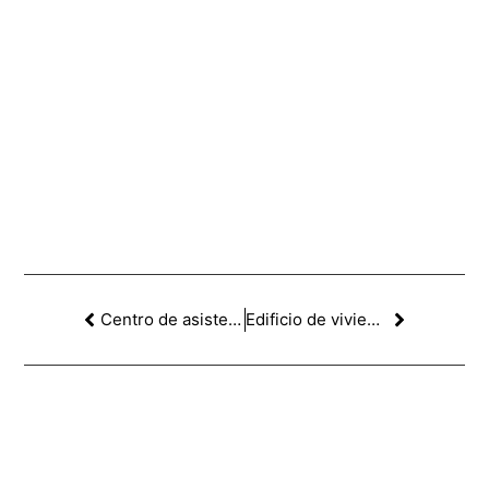
Centro de asistencia primaria en l’Aldea. 2º PREMIO
Edificio de viviendas VPO en Matadepera. 2ºPREMIO