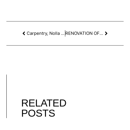
Carpentry, Nolla mosaic and Catalan volta recovered in this rehabilitation in Eixample.
RENOVATION OF A HOUSE IN SARRIA
RELATED
POSTS