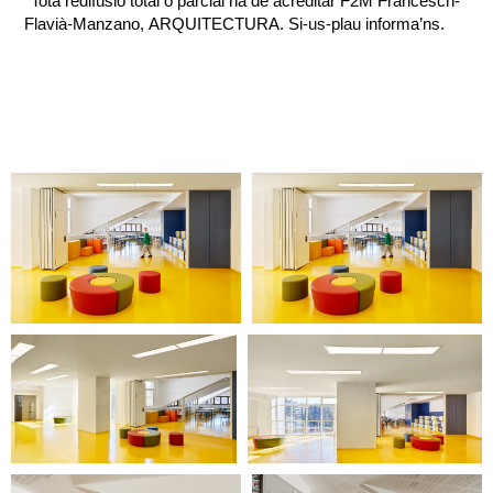
*Tota redifusió total o parcial ha de acreditar F2M Francesch-
Flavià-Manzano, ARQUITECTURA. Si-us-plau informa’ns.