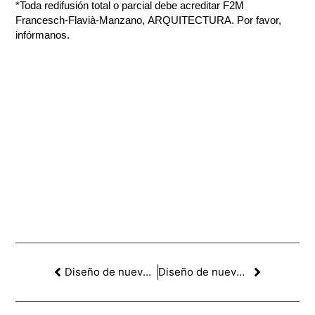
*Toda redifusión total o parcial debe acreditar F2M
Francesch-Flavià-Manzano, ARQUITECTURA. Por favor,
infórmanos.
Diseño de nuevos espacios de aprendizaje, (NEI) Colegio Jesuitas Raimat
Diseño de nuevos espacios de aprendizaje, (MOPI) Colegio Jesuitas Raimat