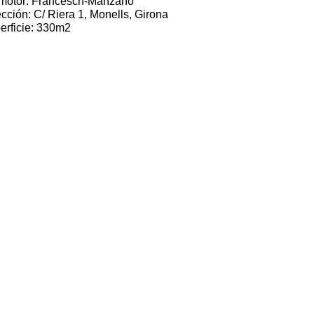
motor: Francesch-Manzano
cción: C/ Riera 1, Monells, Girona
erficie: 330m2