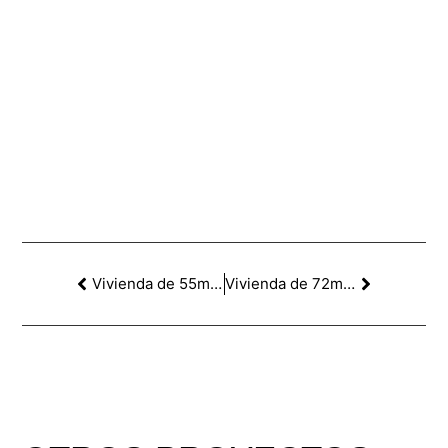
Vivienda de 55m2 en c/ Ausiàs March, Eixample. Barcelona
Vivienda de 72m2 en Pg de Garcia Fària, Poble Nou. Barcelona