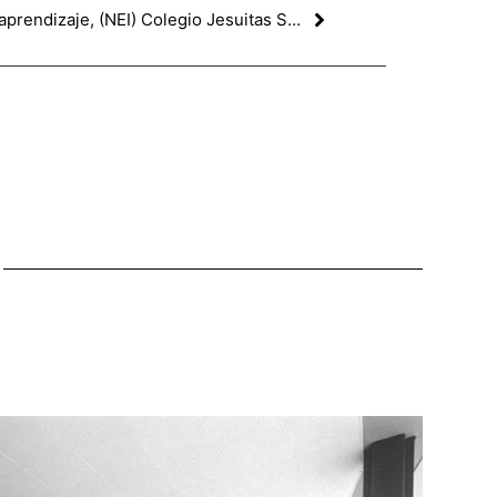
Diseño de nuevos espacios de aprendizaje, (NEI) Colegio Jesuitas Sant Gervasi