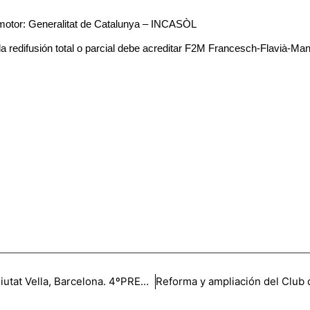
otor: Generalitat de Catalunya – INCASÒL
a redifusión total o parcial debe acreditar F2M Francesch-Flavià
Viviendas asistidas y centro cívico en Ciutat Vella, Barcelona. 4ºPREMIO