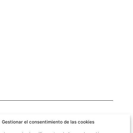
pyright ©2026
F2M
ARQUITECTURA. Todos los derechos
Gestionar el consentimiento de las cookies
reservados.