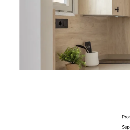
Prom
Supe