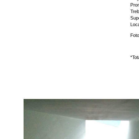
Pro
Treb
Supe
Loca
Foto
*Tot