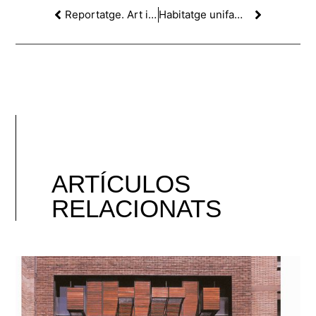
Reportatge. Art i ciutat: Quan els arquitectes parlen d’arquitectura.
Habitatge unifamiliar disenyat per F2M publicat a ‘ELPARALEX’
ARTÍCULOS
RELACIONATS