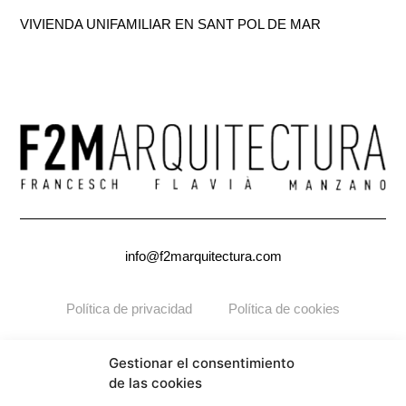
VIVIENDA UNIFAMILIAR EN SANT POL DE MAR
info@f2marquitectura.com
Política de privacidad
Política de cookies
Copyright ©2026
F2M
ARQUITECTURA. Todos los derechos
Gestionar el consentimiento
reservados.
de las cookies