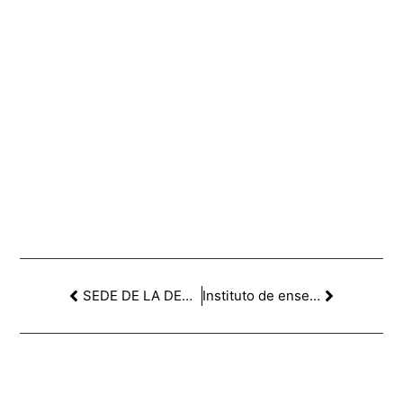
SEDE DE LA DEMARCACIÓN DE HUESCA DEL COAA
Instituto de enseñanza secundaria en Bigues i Riells. 2ºPREMIO