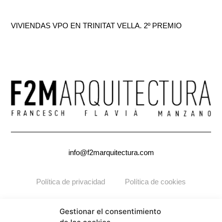
VIVIENDAS VPO EN TRINITAT VELLA. 2º PREMIO
info@f2marquitectura.com
Política de privacidad
Política de cookies
Copyright ©2026
F2M
ARQUITECTURA. Todos los derechos
Gestionar el consentimiento
reservados.