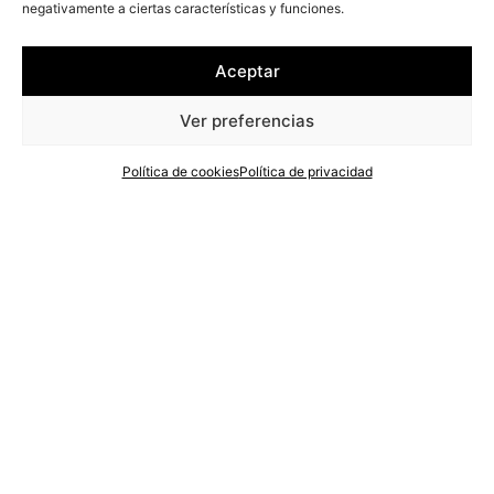
negativamente a ciertas características y funciones.
Aceptar
ÚLTIMAS
PUBLICACIONES
Ver preferencias
Política de cookies
Política de privacidad