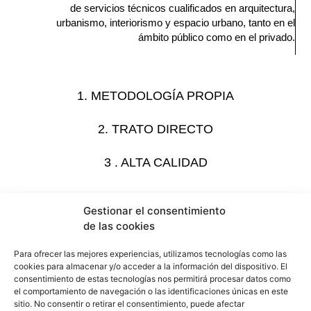
de servicios técnicos cualificados en arquitectura,
urbanismo, interiorismo y espacio urbano, tanto en el
ámbito público como en el privado.
1. METODOLOGÍA PROPIA
2. TRATO DIRECTO
3 . ALTA CALIDAD
Gestionar el consentimiento
La propia metodología de trabajo, la estrecha relación con
los colaboradores externos y el trato directo y continuo con
de las cookies
el cliente se convierten en claves para aumentar la
efectividad en los proyectos, consiguiendo un resultado de
Para ofrecer las mejores experiencias, utilizamos tecnologías como las
cookies para almacenar y/o acceder a la información del dispositivo. El
alta calidad arquitectónica a la vez que se optimizan los
consentimiento de estas tecnologías nos permitirá procesar datos como
procesos de edificación.
el comportamiento de navegación o las identificaciones únicas en este
sitio. No consentir o retirar el consentimiento, puede afectar